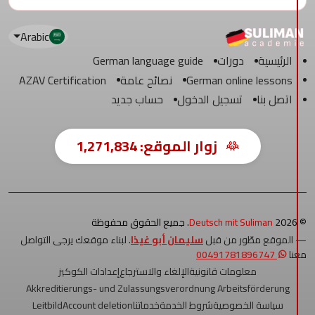
Arabic
الرئيسية
دورات
German language guide
German online lessons
نصائح عامة
AZAV Certification
اتصل بنا
تسجيل الدخول
حساب جديد
زوار الموقع:
1,271,834
© 2026
Deutsch mit Suliman
. جميع الحقوق محفوظة
— الموقع مطّور من قبل
سليمان أبو غيذا
. لبناء موقعك يرجى التواصل
معنا
00491781896747
معلومات قانونية
الإلغاء والاسترجاع
إعدادات الكوكيز
Akkreditierungs- und Zulassungsverordnung Arbeitsförderung
سياسة الخصوصية
شروط الخدمة
خدماتنا
Account deletion
Leitbild