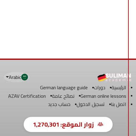
Arabic
الرئيسية
دورات
German language guide
German online lessons
نصائح عامة
AZAV Certification
اتصل بنا
تسجيل الدخول
حساب جديد
زوار الموقع:
1,270,301