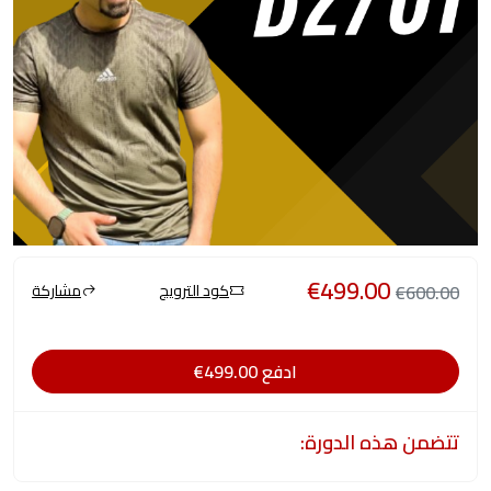
€499.00
كود الترويج
مشاركة
€600.00
ادفع
€499.00
تتضمن هذه الدورة: