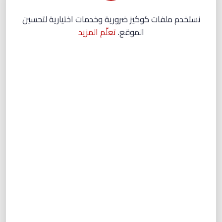
نستخدم ملفات كوكيز ضرورية وخدمات اختيارية لتحسين
الموقع.
تعلّم المزيد
جلسة تعريفية
1
1 درس + 21 تدريبات
Perfekt - gehabt / gewesen
2
1 درس + 15 تدريبات
Modalverben in Perfekt | Leseverstehen
3
1 درس + 18 تدريبات
TeKaMoLo
4